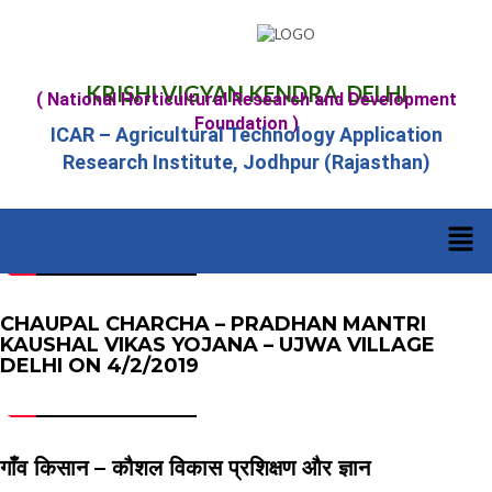
KRISHI VIGYAN KENDRA, DELHI
( National Horticultural Research and Development
Foundation )
ICAR – Agricultural Technology Application
Research Institute, Jodhpur (Rajasthan)
CHAUPAL CHARCHA – PRADHAN MANTRI
KAUSHAL VIKAS YOJANA – UJWA VILLAGE
DELHI ON 4/2/2019
गाँव किसान – कौशल विकास प्रशिक्षण और ज्ञान