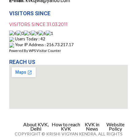
E-mail:
kvkujwa@yahoo.com
VISITORS SINCE
VISITORS SINCE 31.03.2011
Users Today : 42
Your IP Address : 216.73.217.17
Powered By
WPS Visitor Counter
REACH US
About KVK,
How to reach
KVK in
Website
Delhi
KVK
News
Policy
COPYRIGHT © KRISHI VIGYAN KENDRA. ALL RIGHTS